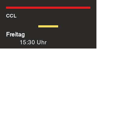
CCL
Freitag
15:30 Uhr
Videoclip Dance
60 Min. / Woche | 35 € monatlich p.P.
CCL
Montag
17 Uhr
Showdance