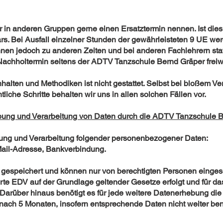
 in anderen Gruppen gerne einen Ersatztermin nennen. Ist dies 
rs. Bei Ausfall einzelner Stunden der gewährleisteten 9 UE wer
en jedoch zu anderen Zeiten und bei anderen Fachlehrern statt
achholtermin seitens der ADTV Tanzschule Bernd Gräper freiwi
halten und Methodiken ist nicht gestattet. Selbst bei bloßem Ve
iche Schritte behalten wir uns in allen solchen Fällen vor.
ebung und Verarbeitung von Daten durch die ADTV Tanzschule 
ebung und Verarbeitung folgender personenbezogener Daten:
ail-Adresse, Bankverbindung.
gespeichert und können nur von berechtigten Personen einges
hrte EDV auf der Grundlage geltender Gesetze erfolgt und für
. Darüber hinaus benötigt es für jede weitere Datenerhebung di
nach 5 Monaten, insofern entsprechende Daten nicht weiter ben