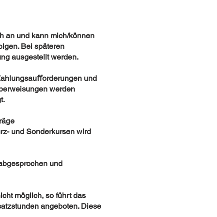
ich an und kann mich/können
olgen. Bei späteren
ung ausgestellt werden.
ei Zahlungsauﬀorderungen und
küberweisungen werden
t.
träge
Kurz- und Sonderkursen wird
 abgesprochen und
cht möglich, so führt das
rsatzstunden angeboten. Diese