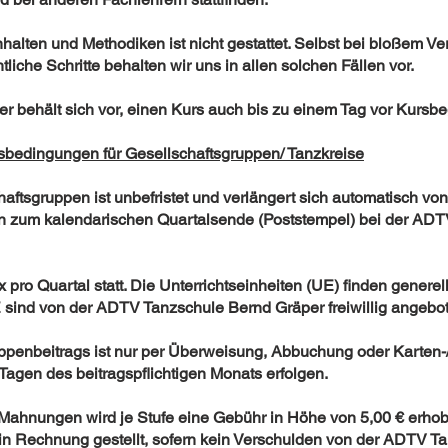
halten und Methodiken ist nicht gestattet. Selbst bei bloßem Ve
liche Schritte behalten wir uns in allen solchen Fällen vor.
r behält sich vor, einen Kurs auch bis zu einem Tag vor Kursb
bedingungen für Gesellschaftsgruppen/ Tanzkreise
haftsgruppen ist unbefristet und verlängert sich automatisch von
n zum kalendarischen Quartalsende (Poststempel) bei der AD
x p
ro Quartal statt. Die Unterrichtseinheiten (UE) ﬁnden generel
UE sind von der ADTV Tanzschule Bernd Gräper freiwillig angeb
penbeitrags ist nur per
Überweisung, Abbuchung
oder Karten-
Tagen des beitragspﬂichtigen Monats erfolgen.
ahnungen wird je Stufe eine Gebühr in Höhe von 5,00 € erhobe
 in Rechnung gestellt, sofern kein Verschulden von der ADTV 