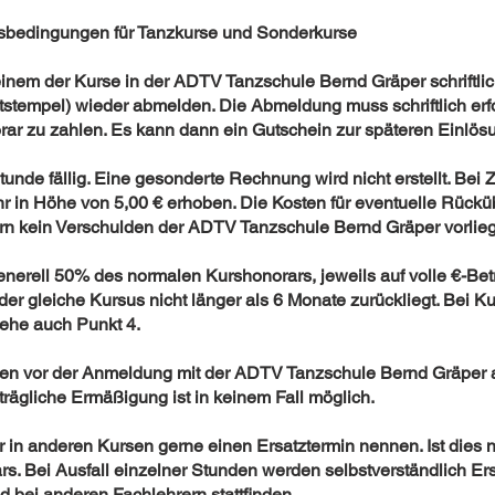
sbedingungen für Tanzkurse und Sonderkurse
zu einem der Kurse in der ADTV Tanzschule Bernd Gräper schriftl
tstempel) wieder abmelden. Die Abmeldung muss schriftlich erf
ar zu zahlen. Es kann dann ein Gutschein zur späteren Einlös
Stunde fällig. Eine gesonderte Rechnung wird nicht erstellt. B
r in Höhe von 5,00 € erhoben. Die Kosten für eventuelle Rüc
fern kein Verschulden der ADTV Tanzschule Bernd Gräper vorlieg
enerell 50% des normalen Kurshonorars, jeweils auf volle €-Be
der gleiche Kursus nicht länger als 6 Monate zurückliegt. Bei 
iehe auch Punkt 4.
gen vor der Anmeldung mit der ADTV Tanzschule Bernd Gräper
rägliche Ermäßigung ist in keinem Fall möglich.
in anderen Kursen gerne einen Ersatztermin nennen. Ist dies ni
rs. Bei Ausfall einzelner Stunden werden selbstverständlich E
d bei anderen Fachlehrern stattﬁnden.