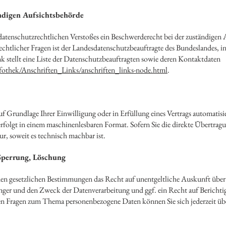
ndigen Aufsichtsbehörde
s datenschutzrechtlichen Verstoßes ein Beschwerderecht bei der zuständigen
htlicher Fragen ist der Landesdatenschutzbeauftragte des Bundeslandes, in 
 stellt eine Liste der Datenschutzbeauftragten sowie deren Kontaktdaten
othek/Anschriften_Links/anschriften_links-node.html
.
uf Grundlage Ihrer Einwilligung oder in Erfüllung eines Vertrags automatisier
 erfolgt in einem maschinenlesbaren Format. Sofern Sie die direkte Übertrag
ur, soweit es technisch machbar ist.
Sperrung, Löschung
den gesetzlichen Bestimmungen das Recht auf unentgeltliche Auskunft über
ger und den Zweck der Datenverarbeitung und ggf. ein Recht auf Berichti
en Fragen zum Thema personenbezogene Daten können Sie sich jederzeit üb