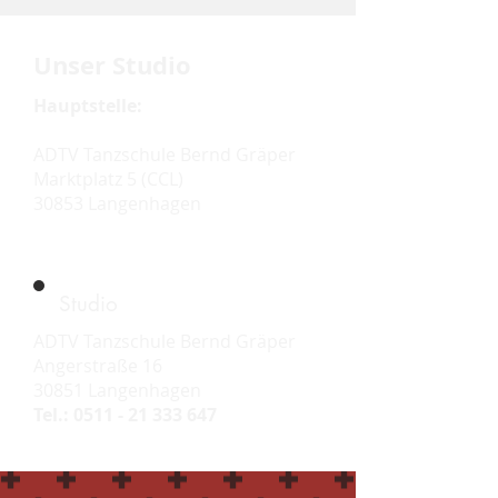
Unser Studio
Hauptstelle:
ADTV Tanzschule Bernd Gräper
Marktplatz 5 (CCL)
30853 Langenhagen
Studio
ADTV Tanzschule Bernd Gräper
Angerstraße 16
30851 Langenhagen
Tel.:
0511 - 21 333 647